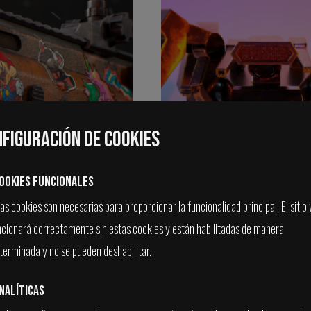
figuración de Cookies
ookies Funcionales
s cookies son necesarias para proporcionar la funcionalidad principal. El sitio
ncionará correctamente sin estas cookies y están habilitadas de manera
terminada y no se pueden deshabilitar.
TOS DE LA
INICIACIÓN A LA ANIM
nalíticas
 DE TEXTURAS PARA
PARA VIDEOJUEGOS