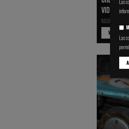
Las c
VIDEOJUE
infor
60,00€
M
VER
Las co
permi
A