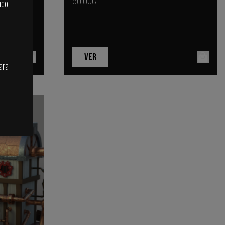
ndo
VER
para