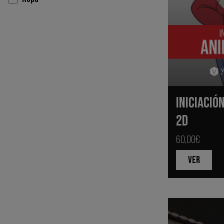
INICIACIÓ
2D
60,00€
VER